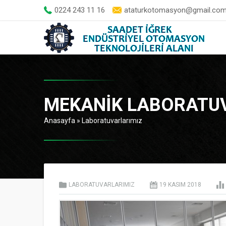
0224 243 11 16
ataturkotomasyon@gmail.co
MEKANİK LABORATU
Anasayfa
»
Laboratuvarlarımız
LABORATUVARLARIMIZ
19 KASIM
2018