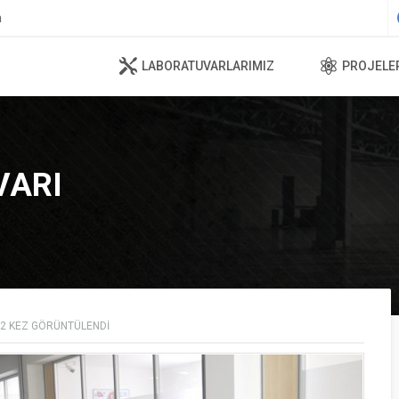
m
LABORATUVARLARIMIZ
PROJELE
VARI
2
KEZ GÖRÜNTÜLENDI