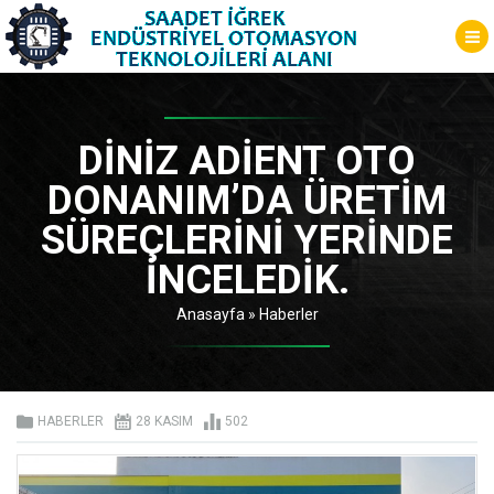
DINIZ ADIENT OTO
DONANIM’DA ÜRETIM
SÜREÇLERINI YERINDE
INCELEDIK.
Anasayfa
»
Haberler
HABERLER
28 KASIM
502