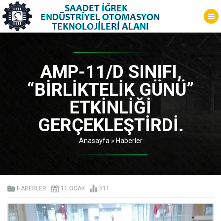
AMP-11/D SINIFI,
“BIRLIKTELIK GÜNÜ”
ETKINLIĞI
GERÇEKLEŞTIRDI.
Anasayfa
»
Haberler
HABERLER
11 OCAK
511