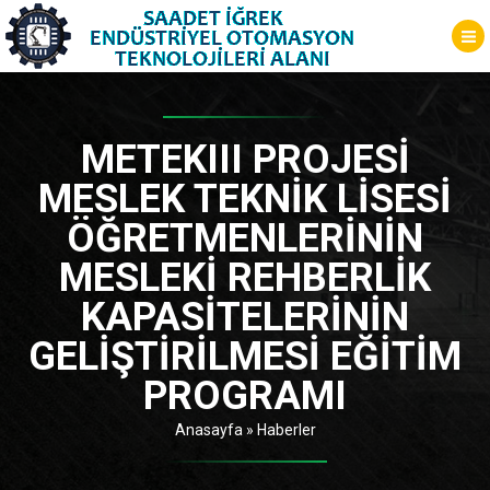
METEKIII PROJESI
MESLEK TEKNIK LISESI
ÖĞRETMENLERININ
MESLEKI REHBERLIK
KAPASITELERININ
GELIŞTIRILMESI EĞITIM
PROGRAMI
Anasayfa
»
Haberler