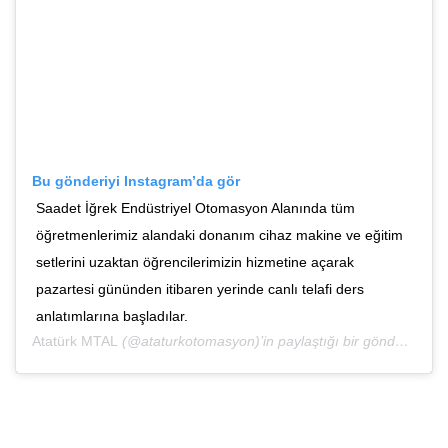
Bu gönderiyi Instagram’da gör
Saadet İğrek Endüstriyel Otomasyon Alanında tüm
öğretmenlerimiz alandaki donanım cihaz makine ve eğitim
setlerini uzaktan öğrencilerimizin hizmetine açarak
pazartesi gününden itibaren yerinde canlı telafi ders
anlatımlarına başladılar.
Atatürk MTAL
(@ataturkotomasyon)’in paylaştığı bir gönderi (
4 Ey